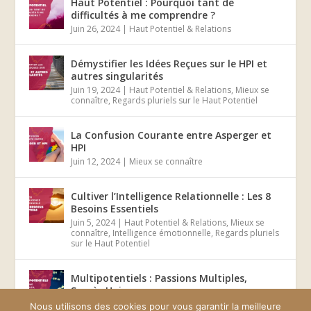
Haut Potentiel : Pourquoi tant de
difficultés à me comprendre ?
Juin 26, 2024
|
Haut Potentiel & Relations
Démystifier les Idées Reçues sur le HPI et
autres singularités
Juin 19, 2024
|
Haut Potentiel & Relations
,
Mieux se
connaître
,
Regards pluriels sur le Haut Potentiel
La Confusion Courante entre Asperger et
HPI
Juin 12, 2024
|
Mieux se connaître
Cultiver l’Intelligence Relationnelle : Les 8
Besoins Essentiels
Juin 5, 2024
|
Haut Potentiel & Relations
,
Mieux se
connaître
,
Intelligence émotionnelle
,
Regards pluriels
sur le Haut Potentiel
Multipotentiels : Passions Multiples,
Succès Unique
Mai 29, 2024
|
Mieux se connaître
Nous utilisons des cookies pour vous garantir la meilleure