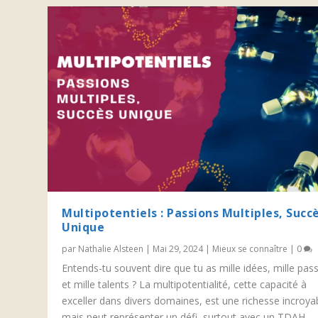
Multipotentiels : Passions Multiples, Succ
Unique
par
Nathalie Alsteen
|
Mai 29, 2024
|
Mieux se connaître
|
0
Entends-tu souvent dire que tu as mille idées, mille pas
et mille talents ? La multipotentialité, cette capacité à
exceller dans divers domaines, est une richesse incroya
mais peut représenter un défi, surtout avec un TDAH.