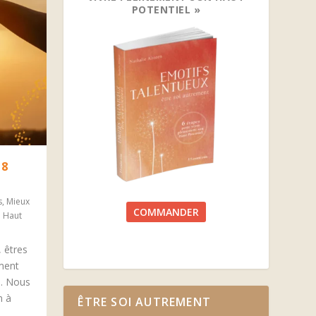
POTENTIEL »
 8
s
,
Mieux
COMMANDER
e Haut
 êtres
ment
s. Nous
n à
ÊTRE SOI AUTREMENT