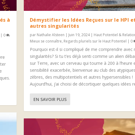
tés à
Démystifier les Idées Reçues sur le HPI e
autres singularités
par
Nathalie Alsteen
|
Juin 19, 2024
|
Haut Potentiel & Relatio
|
0
Mieux se connaître
,
Regards pluriels sur le Haut Potentiel
|
0
Pourquoi est-il si compliqué de me comprendre avec
singularités? Si tu t’es déjà senti comme un alien déb
vre
sur Terre, avec un cerveau qui tourne à 200 à l’heure 
ter
sensibilité exacerbée, bienvenue au club des atypique
e
zèbres, des multipotentiels et autres hypersensibles !
iques.
Aujourd’hui, j’ai choisi de décortiquer quelques idées r
EN SAVOIR PLUS