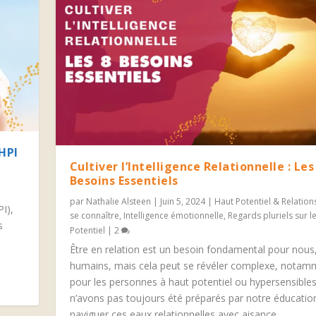
HPI
Cultiver l’Intelligence Relationnelle : Les
Besoins Essentiels
par
Nathalie Alsteen
|
Juin 5, 2024
|
Haut Potentiel & Relation
PI),
se connaître
,
Intelligence émotionnelle
,
Regards pluriels sur l
s
Potentiel
|
2
Être en relation est un besoin fondamental pour nous,
humains, mais cela peut se révéler complexe, notam
pour les personnes à haut potentiel ou hypersensible
n’avons pas toujours été préparés par notre éducatio
naviguer ces eaux relationnelles avec aisance.