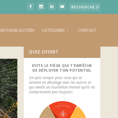
E NATHALIE ALSTEEN
CATÉGORIES
CONTACT
QUIZ OFFERT
EVITE LE PIÈGE QUI T'EMPÊCHE
DE DÉPLOYER TON POTENTIEL
Un quiz unique pour ceux qui se
sentent en décalage avec les autres et
qui vivent un tourbillon mental qu’ils ne
comprennent pas toujours