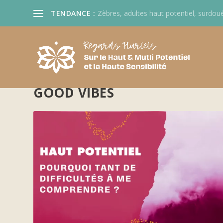
TENDANCE :
Zèbres, adultes haut potentiel, surdoué
GOOD VIBES