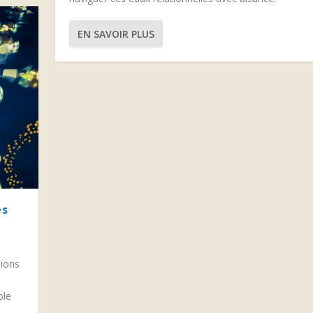
EN SAVOIR PLUS
ès
sions
ble