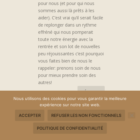
pour nous (et pour qui nous
sommes aussi là prêts à les
aider). C’est vrai qu’il serait facile
de replonger dans un rythme
effréné qui nous pomperait
toute notre énergie avec la
rentrée et son lot de nouvelles
peu réjouissantes c’est pourquoi
vous faites bien de nous le
rappeler: prenons soin de nous
pour mieux prendre soin des
autres!
RÉPONSE
Nous utilisons des cookies pour vous garantir la meilleure
expérience sur notre site web.
Nathalie Alsteen
ACCEPTER
REFUSER LES NON FONCTIONNELS
sur 3 septembre 2020 à
POLITIQUE DE CONFIDENTIALITÉ
16h02
Tout à fait Delphine,