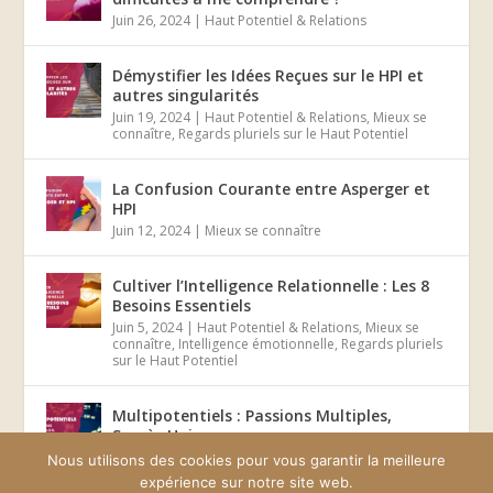
Juin 26, 2024
|
Haut Potentiel & Relations
Démystifier les Idées Reçues sur le HPI et
autres singularités
Juin 19, 2024
|
Haut Potentiel & Relations
,
Mieux se
connaître
,
Regards pluriels sur le Haut Potentiel
La Confusion Courante entre Asperger et
HPI
Juin 12, 2024
|
Mieux se connaître
Cultiver l’Intelligence Relationnelle : Les 8
Besoins Essentiels
Juin 5, 2024
|
Haut Potentiel & Relations
,
Mieux se
connaître
,
Intelligence émotionnelle
,
Regards pluriels
sur le Haut Potentiel
Multipotentiels : Passions Multiples,
Succès Unique
Mai 29, 2024
|
Mieux se connaître
Nous utilisons des cookies pour vous garantir la meilleure
expérience sur notre site web.