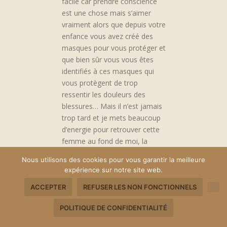
facile car prendre conscience
est une chose mais s’aimer
vraiment alors que depuis votre
enfance vous avez créé des
masques pour vous protéger et
que bien sûr vous vous êtes
identifiés à ces masques qui
vous protègent de trop
ressentir les douleurs des
blessures… Mais il n’est jamais
trop tard et je mets beaucoup
d’energie pour retrouver cette
femme au fond de moi, la
vraie… se connaître pour se
Nous utilisons des cookies pour vous garantir la meilleure
comprendre pour enfin
expérience sur notre site web.
s’accepter tel quel et assumer,
prendre sa place, exister et vivre
ACCEPTER
REFUSER LES NON FONCTIONNELS
pleinement ! Beau programme
POLITIQUE DE CONFIDENTIALITÉ
PS: là je me dis : mais non
n’envoie pas ce commentaire,