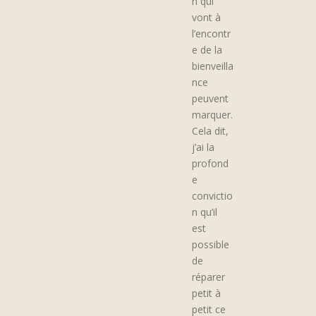
n qui
vont à
l’encontr
e de la
bienveilla
nce
peuvent
marquer.
Cela dit,
j’ai la
profond
e
convictio
n qu’il
est
possible
de
réparer
petit à
petit ce