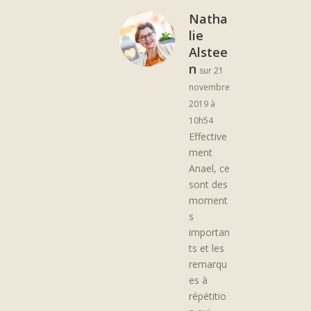
Natha
lie
Alstee
n
sur 21
novembre
2019 à
10h54
Effective
ment
Anael, ce
sont des
moment
s
importan
ts et les
remarqu
es à
répétitio