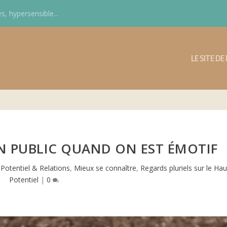
s, hypersensible...
LE SITE D
N PUBLIC QUAND ON EST ÉMOTIF
Potentiel & Relations
,
Mieux se connaître
,
Regards pluriels sur le Hau
Potentiel
|
0