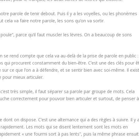
tre parole de tenir debout. Puis il y a les voyelles, ou les phonèmes
ut cela va faire notre parole, les sons qu’on va sortir.
 de poule“, parce qu’il faut muscler les lèvres. On a beaucoup de sons
n se rend compte que cela va au-delà de la prise de parole en public :
rps qui procurent constamment du bien-être. C’est une des clés pour ê
sur ce que l’on a à défendre, et se sentir bien avec soi-même.
Il exis
e pour mieux articuler.
 c
’est très simple, il faut séparer sa parole par groupe de mots. Cela
uche correctement pour pouvoir bien articuler et surtout, de penser à
me dont on dispose.
C’est une alternance qui a des règles à suivre. Il y 
s rapidement. Les mots qui se disent lentement sont les mots en
apidement « une fourmi sort à pas lents”, puis la même phrase ensui