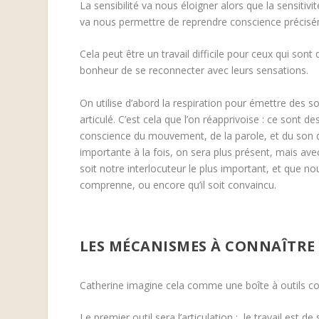
La sensibilité va nous éloigner alors que la sensitiv
va nous permettre de reprendre conscience préciséme
Cela peut être un travail difficile pour ceux qui sont
bonheur de se reconnecter avec leurs sensations.
On utilise d’abord la respiration pour émettre des s
articulé. C’est cela que l’on réapprivoise : ce sont 
conscience du mouvement, de la parole, et du son q
importante à la fois, on sera plus présent, mais avec 
soit notre interlocuteur le plus important, et que nous
comprenne, ou encore qu’il soit convaincu.
LES MÉCANISMES À CONNAÎTRE
Catherine imagine cela comme une boîte à outils co
Le premier outil sera l’articulation :
l
e travail est de 