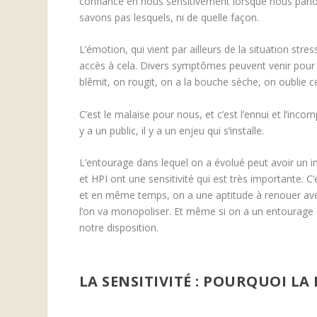
confiance en nous sensitivement lorsque nous parl
savons pas lesquels, ni de quelle façon.
L’émotion, qui vient par ailleurs de la situation str
accès à cela. Divers symptômes peuvent venir pour n
blêmit, on rougit, on a la bouche sèche, on oublie ce
C’est le malaise pour nous, et c’est l’ennui et l’inco
y a un public, il y a un enjeu qui s’installe.
L’entourage dans lequel on a évolué peut avoir un im
et HPI ont une sensitivité qui est très importante. C
et en même temps, on a une aptitude à renouer avec 
l’on va monopoliser. Et même si on a un entourage q
notre disposition.
LA SENSITIVITÉ : POURQUOI LA