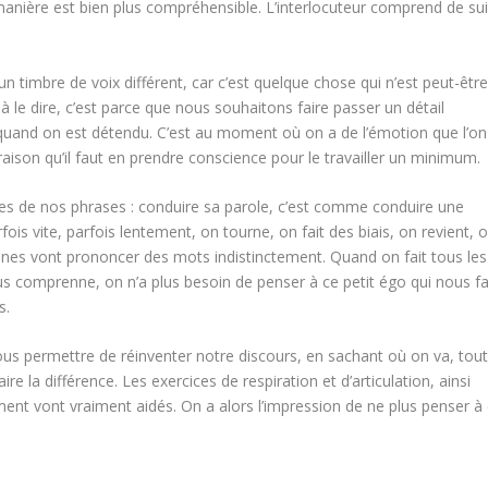
nière est bien plus compréhensible. L’interlocuteur comprend de sui
n timbre de voix différent, car c’est quelque chose qui n’est peut-être
à le dire, c’est parce que nous souhaitons faire passer un détail
t quand on est détendu. C’est au moment où on a de l’émotion que l’on
 raison qu’il faut en prendre conscience pour le travailler un minimum.
es de nos phrases : c
onduire sa parole, c’est comme conduire une
ois vite, parfois lentement, on tourne, on fait des biais, on revient, 
nnes vont prononcer des mots indistinctement. Quand on fait tous les
us comprenne, on n’a plus besoin de penser à ce petit égo qui nous fa
s.
nous permettre de réinventer notre discours, en sachant où on va, tou
e la différence. Les exercices de respiration et d’articulation, ainsi
ment vont vraiment aidés. On a alors l’impression de ne plus penser à