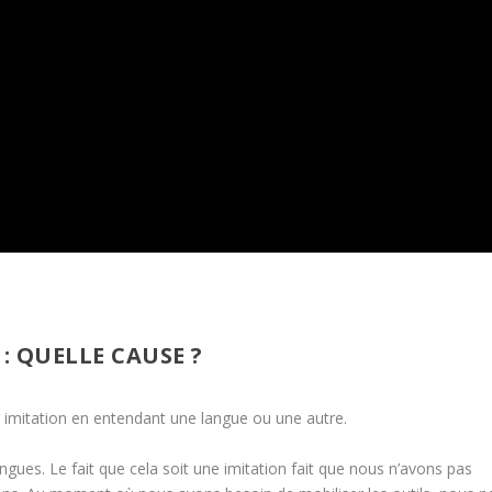
: QUELLE CAUSE ?
r imitation en entendant une langue ou une autre.
angues.
Le fait que cela soit une imitation fait que nous n’avons pas