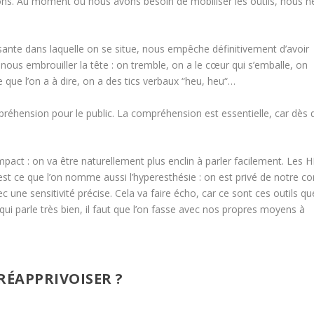
ons. Au moment où nous avons besoin de mobiliser les outils, nous n
essante dans laquelle on se situe, nous empêche définitivement d’avoir
ous embrouiller la tête : on tremble, on a le cœur qui s’emballe, on
 que l’on a à dire, on a des tics verbaux “heu, heu“…
mpréhension pour le public.
La compréhension est essentielle, car dès qu
pact : on va être naturellement plus enclin à parler facilement. Les 
’est ce que l’on nomme aussi l’hyperesthésie : on est privé de notre co
une sensitivité précise. Cela va faire écho, car ce sont ces outils qu
ui parle très bien, il faut que l’on fasse avec nos propres moyens à
 RÉAPPRIVOISER ?