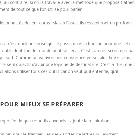
ité, au contraire, si on la travaille avec la méthode que propose Cather
nt de tout ce que l’on utilise pour parler.
 déconnectés de leur corps. Mais à l’issue, ils ressentiront un profond
ons : c’est quelque chose qui se passe dans la bouche pour que cela so
des outils dont tout le monde peut se servir. C’est comme si on reprenai
ui sort. Comme on va avoir une conscience en soi plus fine et plus
le seul objectif d’avoir une logique de destinataire. C’est-à-dire, que 
 allons utiliser tous ces outils car on veut qu’il entende, qu’il
 POUR MIEUX SE PRÉPARER
mposée de quatre outils auxquels s’ajoute la respiration.
savoir, pour le français, les deux sortes de lettres qui existent.