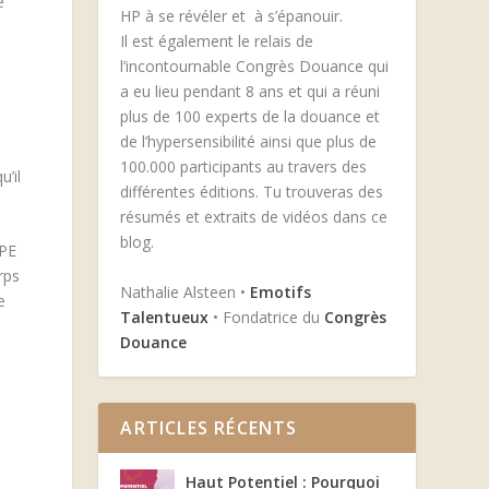
e
HP à se révéler et à s’épanouir.
Il est également le relais de
l’incontournable Congrès Douance qui
a eu lieu pendant 8 ans et qui a réuni
plus de 100 experts de la douance et
de l’hypersensibilité ainsi que plus de
100.000 participants au travers des
’il
différentes éditions. Tu trouveras des
résumés et extraits de vidéos dans ce
blog.
HPE
rps
Nathalie Alsteen •
Emotifs
e
Talentueux
• Fondatrice du
Congrès
Douance
ARTICLES RÉCENTS
Haut Potentiel : Pourquoi