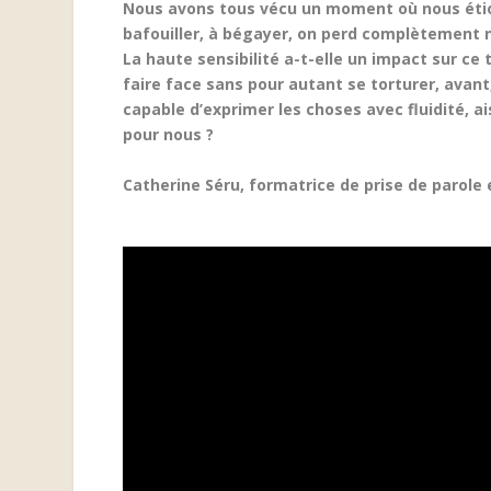
Nous avons tous vécu un moment où nous étion
bafouiller, à bégayer, on perd complètement 
La haute sensibilité a-t-elle un impact sur ce
faire face sans pour autant se torturer, avant
capable d’exprimer les choses avec fluidité, a
pour nous ?
Catherine Séru, formatrice de prise de parole 