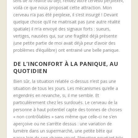
sens de la réalité au défi, rendez votre cerveau perplexe»,
voilà ce que nous proposait cette attraction. Mon
cerveau n’a pas été perplexe, il s’est insurgé ! Devant
quelque chose qu’il ne maitrisait pas (une autre réalité
spatiale) il m’a envoyé des signaux forts : sueurs,
vertiges, nausées qui, sur une fragilité déjà présente
(une petite partie de moi avait déjà peur d’avoir des
problèmes d’équilibre) ont entrainé une belle panique.
DE L’INCONFORT À LA PANIQUE, AU
QUOTIDIEN
Bien sûr, la situation relatée ci-dessus n’est pas une
situation de tous les jours. Les mécanismes qu’elle a
engendrés en revanche, si, il me semble. Et
particulièrement chez les surdoués. Le cerveau de la
personne à haut potentiel capte des tonnes de choses
« non contrôlables » sans même que celle-ci ne s’en
aperçoive ou ne s’arrête dessus : une variation de
lumière dans un supermarché, une petite bête qui
passe loin de son champ visuel, l’émotion pourtant très