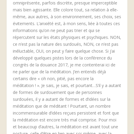
omniprésente, parfois discrète, presque imperceptible
mais bien agissante. Elle colore tout, sa relation à elle-
même, aux autres, à son environnement, ses choix, ses
évitements. L’anxiété est, à mon sens, liée à toutes ces
informations qu’on ne peut pas trier et qui se
répercutent sur les états physiques et psychiques. NON,
ce n’est pas la nature des surdoués, NON, ce n’est pas
inéluctable, OUI, on peut y faire quelque chose. Si j’ai
développé quelques pistes lors de la conférence du
congrès de la douance 2017, je me contenterai ici de
ne parler que de la méditation. J’en entends déjà
certains dire « oh non, pitié, pas encore la
méditation ! ». Je sais, je sais, et pourtant…S’il y a autant
de formes de surdouement que de personnes
surdouées, il y a autant de formes et d’idées sur la
méditation que de méditant ! Pourtant, un nombre
incommensurable d’idées reçues persistent et font que
la méditation est encore très mal comprise. Pour moi
et beaucoup d’autres, la méditation est avant tout une
posture, celle d’être en lien avec soi-même, avec la