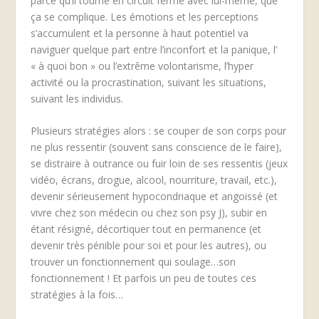
parce qu’il tourne en circuit fermé avec lui-même, que
ça se complique. Les émotions et les perceptions
s’accumulent et la personne à haut potentiel va
naviguer quelque part entre l’inconfort et la panique, l’
« à quoi bon » ou l’extrême volontarisme, l’hyper
activité ou la procrastination, suivant les situations,
suivant les individus.
Plusieurs stratégies alors : se couper de son corps pour
ne plus ressentir (souvent sans conscience de le faire),
se distraire à outrance ou fuir loin de ses ressentis (jeux
vidéo, écrans, drogue, alcool, nourriture, travail, etc.),
devenir sérieusement hypocondriaque et angoissé (et
vivre chez son médecin ou chez son psy J), subir en
étant résigné, décortiquer tout en permanence (et
devenir très pénible pour soi et pour les autres), ou
trouver un fonctionnement qui soulage…son
fonctionnement ! Et parfois un peu de toutes ces
stratégies à la fois…