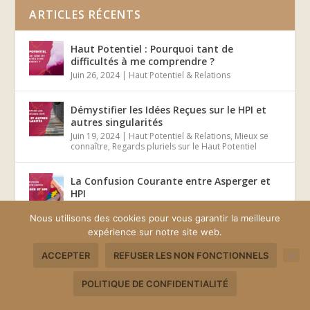
ARTICLES RÉCENTS
Haut Potentiel : Pourquoi tant de
difficultés à me comprendre ?
Juin 26, 2024
|
Haut Potentiel & Relations
Démystifier les Idées Reçues sur le HPI et
autres singularités
Juin 19, 2024
|
Haut Potentiel & Relations
,
Mieux se
connaître
,
Regards pluriels sur le Haut Potentiel
La Confusion Courante entre Asperger et
HPI
Juin 12, 2024
|
Mieux se connaître
Nous utilisons des cookies pour vous garantir la meilleure
expérience sur notre site web.
Cultiver l’Intelligence Relationnelle : Les 8
Besoins Essentiels
ACCEPTER
REFUSER LES NON FONCTIONNELS
Juin 5, 2024
|
Haut Potentiel & Relations
,
Mieux se
connaître
,
Intelligence émotionnelle
,
Regards pluriels
POLITIQUE DE CONFIDENTIALITÉ
sur le Haut Potentiel