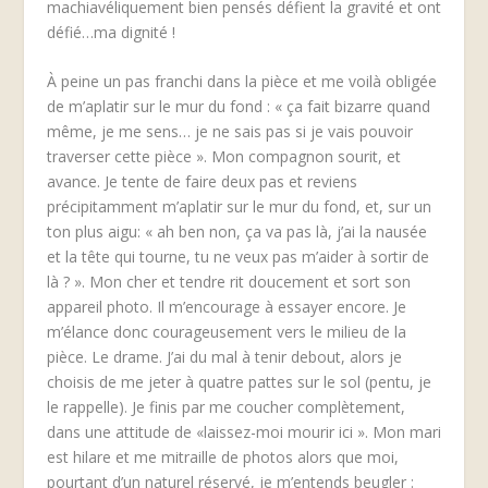
machiavéliquement bien pensés défient la gravité et ont
défié…ma dignité !
À peine un pas franchi dans la pièce et me voilà obligée
de m’aplatir sur le mur du fond : « ça fait bizarre quand
même, je me sens… je ne sais pas si je vais pouvoir
traverser cette pièce ». Mon compagnon sourit, et
avance. Je tente de faire deux pas et reviens
précipitamment m’aplatir sur le mur du fond, et, sur un
ton plus aigu: « ah ben non, ça va pas là, j’ai la nausée
et la tête qui tourne, tu ne veux pas m’aider à sortir de
là ? ». Mon cher et tendre rit doucement et sort son
appareil photo. Il m’encourage à essayer encore. Je
m’élance donc courageusement vers le milieu de la
pièce. Le drame. J’ai du mal à tenir debout, alors je
choisis de me jeter à quatre pattes sur le sol (pentu, je
le rappelle). Je finis par me coucher complètement,
dans une attitude de «laissez-moi mourir ici ». Mon mari
est hilare et me mitraille de photos alors que moi,
pourtant d’un naturel réservé, je m’entends beugler :