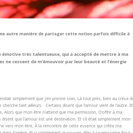
ne autre manière de partager cette notion parfois difficile à
e émotive très talentueuse, qui a accepté de mettre à ma
les ne cessent de m’émouvoir par leur beauté et l’énergie
attendait simplement que j’en prenne soin,
Là tout près, bien au creux d
e cherche tant ailleurs.
Certains disent que l’amour vient de l’autre.
E
e,
Alors que mon être n’attend que ma permission,
D’offrir à ma
s disent que l’amour est une destination.
Et s’il était simplement mon
me vers mon être,
À la rencontre de cette essence qui créée ma
r dans l’ombre.
Et si simplement je pouvais aller à sa rencontre,
Pour