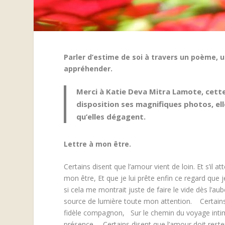
Parler d’estime de soi à travers un poème, u
appréhender.
Merci à Katie Deva Mitra Lamote, cett
disposition ses magnifiques photos, el
qu’elles dégagent.
Lettre à mon être.
Certains disent que l’amour vient de loin.
Et s’il 
mon être,
Et que je lui prête enfin ce regard que j
si cela me montrait juste de faire le vide dès l’aub
source de lumière toute mon attention.
Certain
fidèle compagnon,
Sur le chemin du voyage inti
présence.
Certains disent que l’amour doit reste