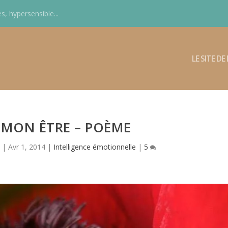
s, hypersensible...
LE SITE D
 MON ÊTRE – POÈME
|
Avr 1, 2014
|
Intelligence émotionnelle
|
5