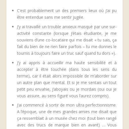
C’est probablement un des premiers lieux où j’ai pu
être entendue sans me sentir jugée.
J’y ai travaillé un trouble anxieux masqué par une sur-
activité constante (lorsque j’étais étudiante, je me
souviens d’une co-locataire qui me disait « tu sais, ça
fait du bien de ne rien faire parfois – tu me donnes le
tournis à toujours faire un truc sauf quand tu dors »).
J’y ai appris à accueillir ma haute sensibilité et à
accepter à être touchée (dans tous les sens du
terme), car il était alors impossible de m’aborder sur
un autre plan que mental. Et si je me sentais un tout
petit peu envahie, j’aboyais ou je mordais (oui oui je
vous assure, au sens figuré vous l’aurez compris).
J’ai commencé à sortir de mon ultra perfectionnisme.
A l’époque, une de mes grandes amies me disait que
ça ressemblait à un musée chez moi (tout bien rangé
avec des trucs de marque bien en avant) … Vous