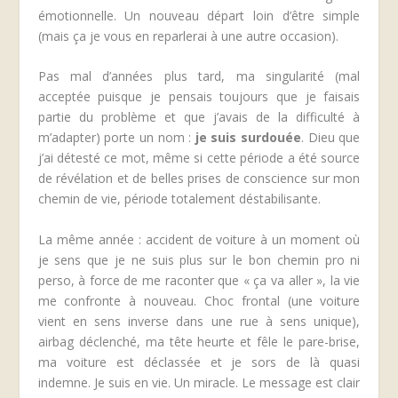
émotionnelle. Un nouveau départ loin d’être simple
(mais ça je vous en reparlerai à une autre occasion).
Pas mal d’années plus tard, ma singularité (mal
acceptée puisque je pensais toujours que je faisais
partie du problème et que j’avais de la difficulté à
m’adapter) porte un nom :
je suis surdouée
.
Dieu que
j’ai détesté ce mot, même si cette période a été source
de révélation et de belles prises de conscience sur mon
chemin de vie, période totalement déstabilisante.
La même année :
accident de voiture
à un moment où
je sens que je ne suis plus sur le bon chemin pro ni
perso, à force de me raconter que « ça va aller », la vie
me confronte à nouveau. Choc frontal (une voiture
vient en sens inverse dans une rue à sens unique),
airbag déclenché, ma tête heurte et fêle le pare-brise,
ma voiture est déclassée et je sors de là quasi
indemne. Je suis en vie. Un miracle. Le message est clair