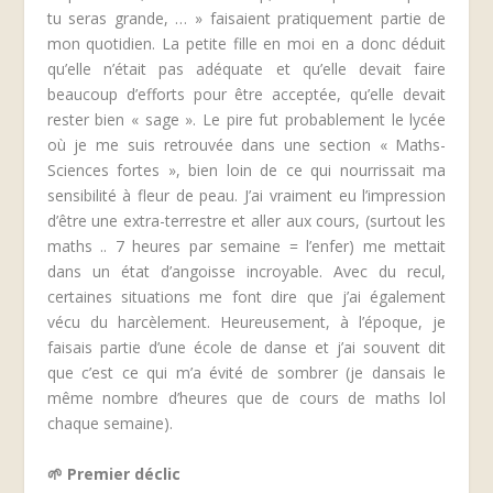
tu seras grande, … » faisaient pratiquement partie de
mon quotidien. La petite fille en moi en a donc déduit
qu’elle n’était pas adéquate et qu’elle devait faire
beaucoup d’efforts pour être acceptée, qu’elle devait
rester bien « sage ». Le pire fut probablement le lycée
où je me suis retrouvée dans une section « Maths-
Sciences fortes », bien loin de ce qui nourrissait ma
sensibilité à fleur de peau. J’ai vraiment eu l’impression
d’être une extra-terrestre et aller aux cours, (surtout les
maths .. 7 heures par semaine = l’enfer) me mettait
dans un état d’angoisse incroyable. Avec du recul,
certaines situations me font dire que j’ai également
vécu du harcèlement. Heureusement, à l’époque, je
faisais partie d’une école de danse et j’ai souvent dit
que c’est ce qui m’a évité de sombrer (je dansais le
même nombre d’heures que de cours de maths lol
chaque semaine).
🌱
Premier déclic