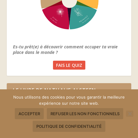
Es-tu prêt(e) à découvrir comment occuper ta vraie
place dans le monde ?
FAIS LE QUIZ
LE LIVRE DE NATHALIE ALSTEEN
Nous utilisons des cookies pour vous garantir la meilleure
expérience sur notre site web.
« EMOTIFS TALENTUEUX : ETRE SOI
AUTREMENT, 6 ÉTAPES POUR VIVRE PLEINEMENT
ACCEPTER
REFUSER LES NON FONCTIONNELS
SON HAUT POTENTIEL »
POLITIQUE DE CONFIDENTIALITÉ