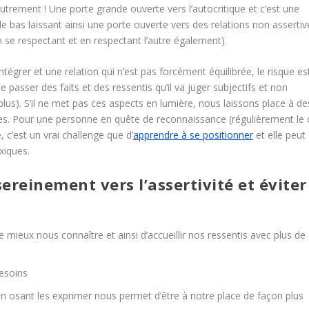
utrement ! Une porte grande ouverte vers l’autocritique et c’est une
 le bas laissant ainsi une porte ouverte vers des relations non assertiv
en se respectant et en respectant l’autre également).
intégrer et une relation qui n’est pas forcément équilibrée, le risque es
e passer des faits et des ressentis qu’il va juger subjectifs et non
de plus). S’il ne met pas ces aspects en lumière, nous laissons place à de
ées. Pour une personne en quête de reconnaissance (régulièrement le 
 c’est un vrai challenge que d’
apprendre à se positionner
et elle peut
xiques.
ereinement vers l’assertivité et éviter
ieux nous connaître et ainsi d’accueillir nos ressentis avec plus de
besoins
en osant les exprimer nous permet d’être à notre place de façon plus