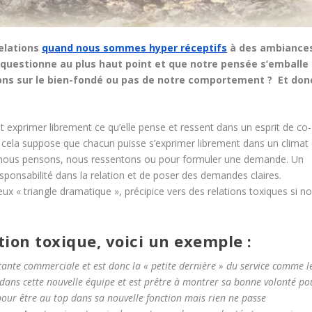
elations
quand nous sommes hyper réceptifs
à des ambiances
 questionne au plus haut point et que notre pensée s’emballe
tions sur le bien-fondé ou pas de notre comportement ? Et don
 exprimer librement ce qu’elle pense et ressent dans un esprit de co-
r cela suppose que chacun puisse s’exprimer librement dans un climat
ue nous pensons, nous ressentons ou pour formuler une demande. Un
esponsabilité dans la relation et de poser des demandes claires.
 « triangle dramatique », précipice vers des relations toxiques si n
ation toxique, voici un exemple :
ante commerciale et est donc la « petite dernière » du service comme l
 dans cette nouvelle équipe et est prêtre à montrer sa bonne volonté po
 pour être au top dans sa nouvelle fonction mais rien ne passe