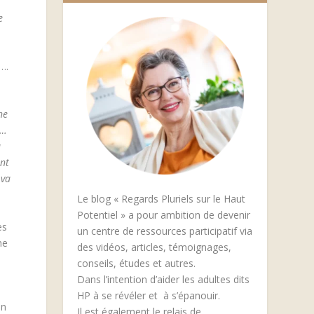
e
….
ne
 …
u
ent
 va
Le blog « Regards Pluriels sur le Haut
Potentiel » a pour ambition de devenir
es
un centre de ressources participatif via
me
des vidéos, articles, témoignages,
conseils, études et autres.
Dans l’intention d’aider les adultes dits
HP à se révéler et à s’épanouir.
en
Il est également le relais de