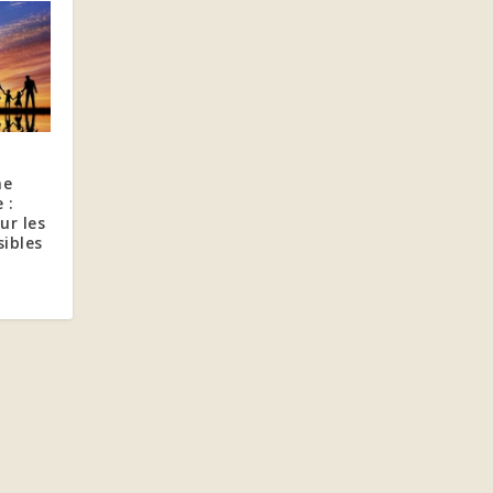
me
 :
ur les
ibles