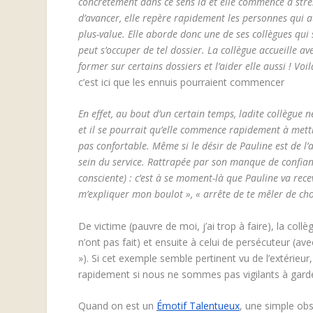
concrètement dans ce sens là et elle commence à stre
d’avancer, elle repère rapidement les personnes qui au
plus-value. Elle aborde donc une de ses collègues qui 
peut s’occuper de tel dossier. La collègue accueille a
former sur certains dossiers et l’aider elle aussi !
Voil
c’est ici que les ennuis pourraient commencer
En effet, au bout d’un certain temps, ladite collègue n
et il se pourrait qu’elle commence rapidement à mett
pas confortable. Même si le désir de Pauline est de l’
sein du service. Rattrapée par son manque de confianc
consciente) : c’est à se moment-là que Pauline va recev
m’expliquer mon boulot », « arrête de te mêler de ch
De victime (pauvre de moi, j’ai trop à faire), la coll
n’ont pas fait) et ensuite à celui de persécuteur (a
»). Si cet exemple semble pertinent vu de l’extérieur,
rapidement si nous ne sommes pas vigilants à garde
Quand on est un
Émotif Talentueux
, une simple obs