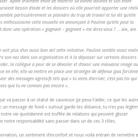
sser.
Ayant vraiment envie de montrer sa bonne volonté et son envie
raient besoin d’aide et les dossiers où elle pourrait apporter une réell
semble particulièrement se plaindre du trop de travail et lui dit qu’elle
vec enthousiasme cette nouvelle en annonçant à Pauline qu’elle peut la
à donc une opération « gagnant – gagnant » me direz-vous ?
… aïe, aïe 
e voit plus d’un aussi bon œil cette initiative. Pauline semble assez mali
re son nez dans son organisation et à la dépasser sur certains dossiers
aider, la collègue a peur de se dévoiler et d’avoir une mauvaise image a
e en elle, elle va mettre en place une stratégie de défense (pas forcém
oir des messages agressifs tels que « tu viens d’arriver, c’est pas toi qui
oses que tu ne connais pas encore ».
ègue va passer à un statut de sauveuse (je peux t’aider, ce que les autr
vec un message de fond « surtout garde tes distance, tu n’es pas légiti
 notre vie quotidienne est truffée de relations qui peuvent glisser
r notre responsabilité sans passer dans un de ces 3 rôles.
ervation, un sentiment d’inconfort et nous voilà entrain de remettre 