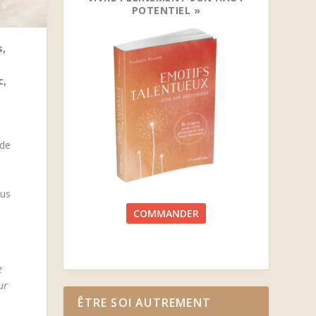
POTENTIEL »
,
c,
 de
ous
COMMANDER
e
ur
ÊTRE SOI AUTREMENT