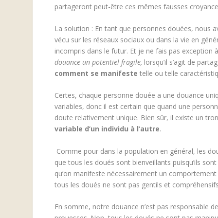
partageront peut-être ces mêmes fausses croyances
La solution : En tant que personnes douées, nous a
vécu sur les réseaux sociaux ou dans la vie en géné
incompris dans le futur. Et je ne fais pas exception
douance un potentiel fragile,
lorsqu’il s’agit de par
comment se manifeste
telle ou telle caractérist
Certes, chaque personne douée a une douance uniqu
variables, donc il est certain que quand une person
doute relativement unique. Bien sûr, il existe un t
variable d’un individu à l’autre
.
Comme pour dans la population en général, les doués
que tous les doués sont bienveillants puisqu’ils son
qu’on manifeste nécessairement un comportement bie
tous les doués ne sont pas gentils et compréhensi
En somme, notre douance n’est pas responsable de 
prouesses. Non, tous les doués ne sont pas manipul