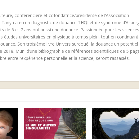
uteure, conférencière et cofondatrice/présidente de l’Association
 Tanya a eu un diagnostic de douance THQI et de syndrome d’Asperg
nts de 6 et 7 ans ont aussi une douance. Passionnée pour les science
des études universitaires en physique à temps plein, tout en continuan
a douance. Son troisième livre Univers surdoué, la douance un potentiel 
 2018. Muni d’une bibliographie de références scientifiques de 5 pag
bre entre l’expérience personnelle et la science, seront rassasiés.