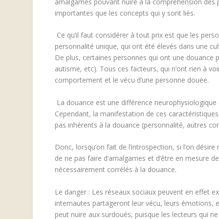
amalgames pouvant nuire à la compréhension des pe
importantes que les concepts qui y sont liés.
Ce qu’il faut considérer à tout prix est que les pe
personnalité unique, qui ont été élevés dans une cul
De plus, certaines personnes qui ont une douance peu
autisme, etc). Tous ces facteurs, qui n’ont rien à v
comportement et le vécu d’une personne douée.
La douance est une différence neurophysiologique qu
Cependant, la manifestation de ces caractéristiques 
pas inhérents à la douance (personnalité, autres con
Donc, lorsqu’on fait de l’introspection, si l’on dési
de ne pas faire d’amalgames et d’être en mesure d
nécessairement corrélés à la douance.
Le danger : Les réseaux sociaux peuvent en effet ex
internautes partageront leur vécu, leurs émotions, 
peut nuire aux surdoués, puisque les lecteurs qui ne 