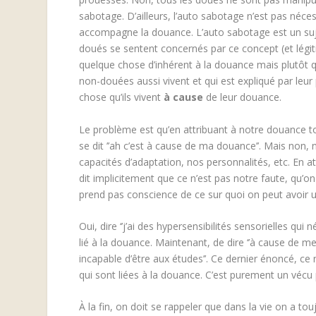
sabotage. D’ailleurs, l’auto sabotage n’est pas néces
accompagne la douance. L’auto sabotage est un sujet 
doués se sentent concernés par ce concept (et légi
quelque chose d’inhérent à la douance mais plutôt
non-douées aussi vivent et qui est expliqué par leur
chose qu’ils vivent
à cause
de leur douance.
Le problème est qu’en attribuant à notre douance t
se dit ’’ah c’est à cause de ma douance’’. Mais non,
capacités d’adaptation, nos personnalités, etc. En a
dit implicitement que ce n’est pas notre faute, qu’o
prend pas conscience de ce sur quoi on peut avoir 
Oui, dire ‘’j’ai des hypersensibilités sensorielles qui 
lié à la douance. Maintenant, de dire ‘’à cause de me
incapable d’être aux études’’. Ce dernier énoncé, ce 
qui sont liées à la douance. C’est purement un vécu
À la fin, on doit se rappeler que dans la vie on a to