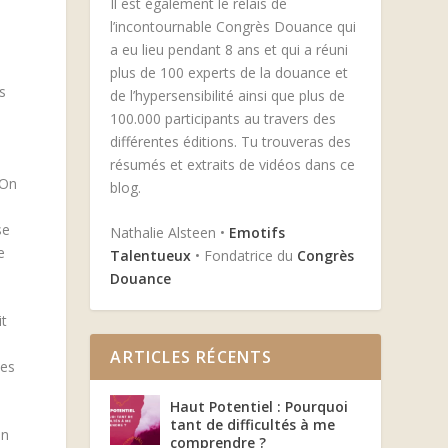
Il est également le relais de
l’incontournable Congrès Douance qui
a eu lieu pendant 8 ans et qui a réuni
plus de 100 experts de la douance et
s
de l’hypersensibilité ainsi que plus de
100.000 participants au travers des
différentes éditions. Tu trouveras des
résumés et extraits de vidéos dans ce
 On
blog.
se
Nathalie Alsteen •
Emotifs
e
Talentueux
• Fondatrice du
Congrès
Douance
it
ARTICLES RÉCENTS
ues
Haut Potentiel : Pourquoi
tant de difficultés à me
On
comprendre ?