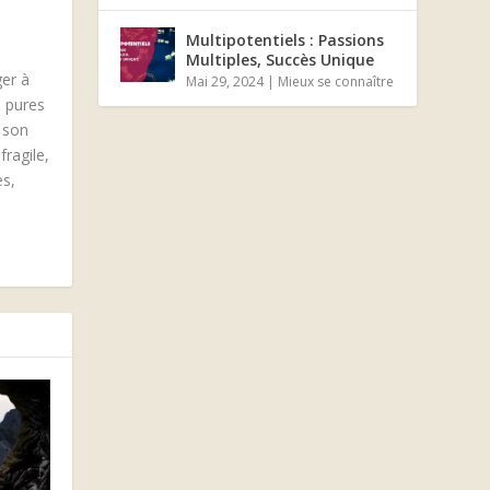
Multipotentiels : Passions
Multiples, Succès Unique
er à
Mai 29, 2024
|
Mieux se connaître
s pures
t son
fragile,
es,