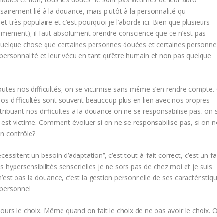
sairement lié à la douance, mais plutôt à la personnalité qui
très populaire et c’est pourquoi je l’aborde ici. Bien que plusieurs
timement), il faut absolument prendre conscience que ce n’est pas
 quelque chose que certaines personnes douées et certaines personne
 personnalité et leur vécu en tant qu’être humain et non pas quelque
outes nos difficultés, on se victimise sans même s’en rendre compte.
 nos difficultés sont souvent beaucoup plus en lien avec nos propres
ttribuant nos difficultés à la douance on ne se responsabilise pas, on 
n est victime. Comment évoluer si on ne se responsabilise pas, si on n
un contrôle?
nécessitent un besoin d’adaptation’’, c’est tout-à-fait correct, c’est un fa
s hypersensibilités sensorielles je ne sors pas de chez moi et je suis
n’est pas la douance, c’est la gestion personnelle de ses caractéristiq
 personnel.
ujours le choix. Même quand on fait le choix de ne pas avoir le choix. 