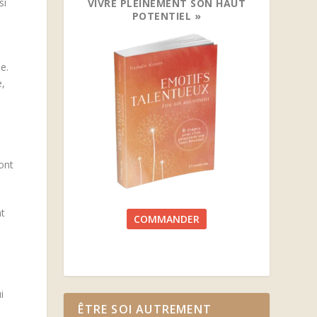
si
VIVRE PLEINEMENT SON HAUT
POTENTIEL »
e.
e,
ont
nt
COMMANDER
i
ÊTRE SOI AUTREMENT