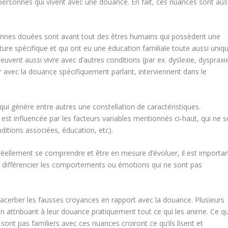
rsonnes qui vivent avec une douance. En fait, ces nuances sont aus
rsonnes douées sont avant tout des êtres humains qui possèdent une
ture spécifique et qui ont eu une éducation familiale toute aussi uniqu
vent aussi vivre avec d’autres conditions (par ex. dyslexie, dyspraxi
oir avec la douance spécifiquement parlant, interviennent dans le
i génère entre autres une constellation de caractéristiques.
est influencée par les facteurs variables mentionnés ci-haut, qui ne s
ditions associées, éducation, etc).
re réellement se comprendre et être en mesure d’évoluer, il est importa
e différencier les comportements ou émotions qui ne sont pas
acerber les fausses croyances en rapport avec la douance. Plusieurs
en attribuant à leur douance pratiquement tout ce qui les anime. Ce qu
sont pas familiers avec ces nuances croiront ce qu’ils lisent et