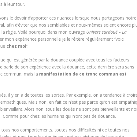
 à leur tour.
vons le devoir d’apporter ces nuances lorsque nous partageons notre
ral, afin d’éviter que nos semblables et nous-mêmes soient encore pl
 à la règle. Voilà pourquoi dans mon ouvrage
Univers surdoué – La
tager mon expérience personnelle
je le réitère régulièrement ‘’voici
ique
chez moi
’’.
e qui est générée par la douance couplée avec tous les facteurs
ne parle de son expérience avec la douance, cette dernière sera sans
ronc commun, mais la
manifestation de ce tronc commun est
, il y en a de toutes les sortes. Par exemple, on a tendance à croir
t empathiques. Mais non, en fait ce n’est pas parce qu’on est empathi
nveillant. Alors non, tous les doués ne sont pas bienveillants et no
fs. Comme pour chez les humains qui n’ont pas de douance.
tous nos comportements, toutes nos difficultés ni de toutes nos
ables et non, tous les doués ne sont pas victimes de leur auto