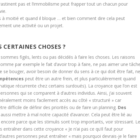
astinent pas et l’immobilisme peut frapper tout un chacun pour
vie.
s à moitié et quand il bloque … et bien comment dire cela peut
ent une activité ou un projet.
 CERTAINES CHOSES ?
s sommes figés, lents ou pas décidés à faire les choses. Les raisons
omme par exemple le fait d’avoir trop à faire, ne pas aimer une tâche
de se bouger, avoir besoin de donner du sens à ce qui doit être fait, n
ompétences
peut être un autre frein, et plus particulièrement quand
atique récurrente chez certains surdoués). La croyance que l’on est
ersonnes qui se comparent à d’autres individus. Ainsi, j’ai souvent
néralement moins facilement accès au côté « structuré » car
tre difficile de définir des priorités ou de faire un planning.
Des
aussi mettre à mal notre capacité d’avancer. Cela peut être lié au
core parce que les stimulis sont trop importants, voir stressant. L
entraîner dans cette croyance « Je n’ai pas ce qu’il faut pour
d’autres personnes peut entraîner « mais pourquoi devrais-je le faire