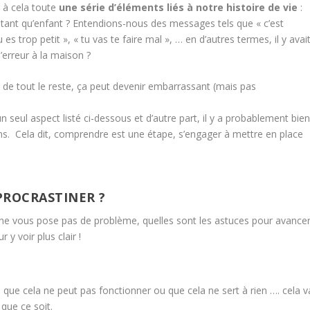
r à cela toute
une série d’éléments liés à notre histoire de vie
:
tant qu’enfant ? Entendions-nous des messages tels que « c’est
s trop petit », « tu vas te faire mal », … en d’autres termes, il y avai
’erreur à la maison ?
 de tout le reste, ça peut devenir embarrassant (mais pas
 seul aspect listé ci-dessous et d’autre part, il y a probablement bie
ns. Cela dit, comprendre est une étape, s’engager à mettre en place
PROCRASTINER ?
 ne vous pose pas de problème, quelles sont les astuces pour avance
y voir plus clair !
cu que cela ne peut pas fonctionner ou que cela ne sert à rien …. cela v
 que ce soit.