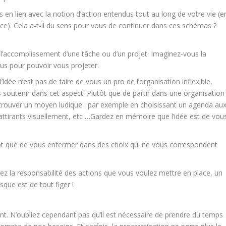
n lien avec la notion d’action entendus tout au long de votre vie (e
ce). Cela a-t-il du sens pour vous de continuer dans ces schémas ?
re l’accomplissement d’une tâche ou d’un projet. Imaginez-vous la
us pour pouvoir vous projeter.
idée n’est pas de faire de vous un pro de l’organisation inflexible,
soutenir dans cet aspect. Plutôt que de partir dans une organisation
 trouver un moyen ludique : par exemple en choisissant un agenda au
 attirants visuellement, etc …Gardez en mémoire que l’idée est de vou
lutôt que de vous enfermer dans des choix qui ne vous correspondent
ez la responsabilité des actions que vous voulez mettre en place, un
isque est de tout figer !
vant. N’oubliez cependant pas qu’il est nécessaire de prendre du temps