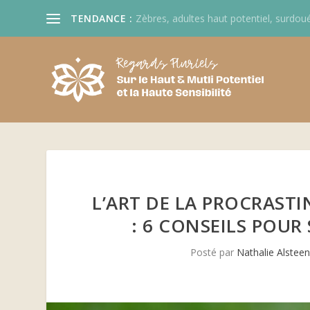
TENDANCE :
Zèbres, adultes haut potentiel, surdoué
L’ART DE LA PROCRAST
: 6 CONSEILS POU
Posté par
Nathalie Alstee