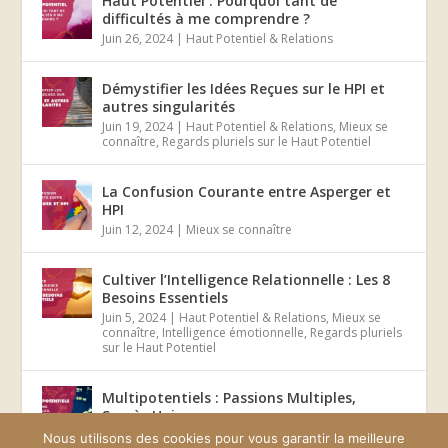
Haut Potentiel : Pourquoi tant de
difficultés à me comprendre ?
Juin 26, 2024
|
Haut Potentiel & Relations
Démystifier les Idées Reçues sur le HPI et
autres singularités
Juin 19, 2024
|
Haut Potentiel & Relations
,
Mieux se
connaître
,
Regards pluriels sur le Haut Potentiel
La Confusion Courante entre Asperger et
HPI
Juin 12, 2024
|
Mieux se connaître
Cultiver l’Intelligence Relationnelle : Les 8
Besoins Essentiels
Juin 5, 2024
|
Haut Potentiel & Relations
,
Mieux se
connaître
,
Intelligence émotionnelle
,
Regards pluriels
sur le Haut Potentiel
Multipotentiels : Passions Multiples,
Succès Unique
Mai 29, 2024
|
Mieux se connaître
Nous utilisons des cookies pour vous garantir la meilleure