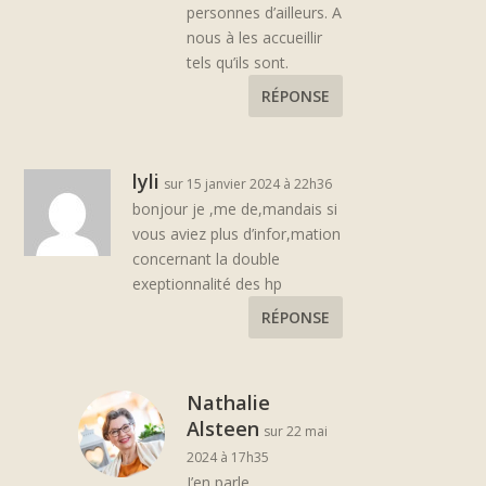
personnes d’ailleurs. A
nous à les accueillir
tels qu’ils sont.
RÉPONSE
lyli
sur 15 janvier 2024 à 22h36
bonjour je ,me de,mandais si
vous aviez plus d’infor,mation
concernant la double
exeptionnalité des hp
RÉPONSE
Nathalie
Alsteen
sur 22 mai
2024 à 17h35
J’en parle