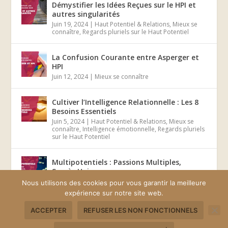
Démystifier les Idées Reçues sur le HPI et
autres singularités
Juin 19, 2024
|
Haut Potentiel & Relations
,
Mieux se
connaître
,
Regards pluriels sur le Haut Potentiel
La Confusion Courante entre Asperger et
HPI
Juin 12, 2024
|
Mieux se connaître
Cultiver l’Intelligence Relationnelle : Les 8
Besoins Essentiels
Juin 5, 2024
|
Haut Potentiel & Relations
,
Mieux se
connaître
,
Intelligence émotionnelle
,
Regards pluriels
sur le Haut Potentiel
Multipotentiels : Passions Multiples,
Succès Unique
Mai 29, 2024
|
Mieux se connaître
Nous utilisons des cookies pour vous garantir la meilleure
expérience sur notre site web.
ACCEPTER
REFUSER LES NON FONCTIONNELS
Conçu par
| Propulsé par
Elegant Themes
WordPress